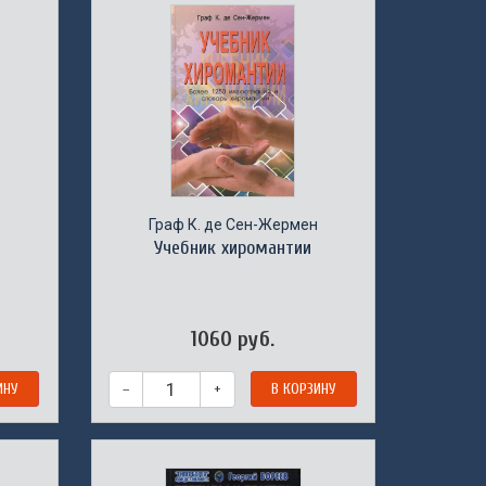
Граф К. де Сен-Жермен
Учебник хиромантии
1060 руб.
ИНУ
–
+
В КОРЗИНУ