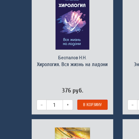
Беспалов Н.Н.
Хирология. Вся жизнь на ладони
Э
376 руб.
–
+
В КОРЗИНУ
–