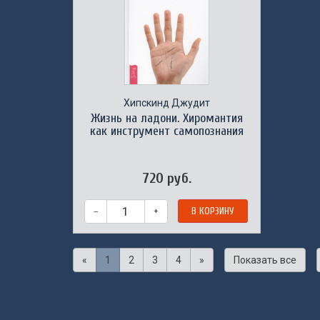
Хипскинд Джудит
Жизнь на ладони. Хиромантия
как инструмент самопознания
720 руб.
–
+
В КОРЗИНУ
«
1
2
3
4
»
Показать все