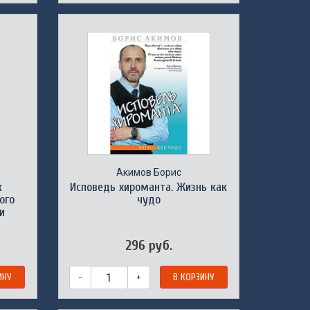
Акимов Борис
к
Исповедь хироманта. Жизнь как
ого
чудо
и
ы
296 руб.
ИНУ
–
+
В КОРЗИНУ