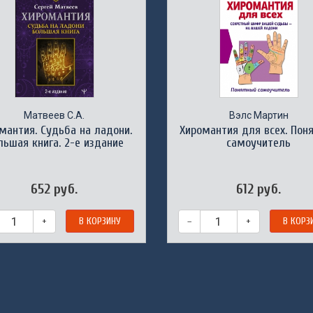
Матвеев С.А.
Вэлс Мартин
мантия. Судьба на ладони.
Хиромантия для всех. Пон
льшая книга. 2-е издание
самоучитель
652 руб.
612 руб.
+
В КОРЗИНУ
–
+
В КОРЗ