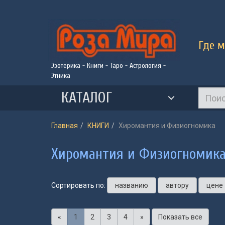
Где м
Эзотерика - Книги - Таро - Астрология -
Этника
КАТАЛОГ
Главная
КНИГИ
Хиромантия и Физиогномика
Хиромантия и Физиогномик
Сортировать по:
названию
автору
цене
«
1
2
3
4
»
Показать все