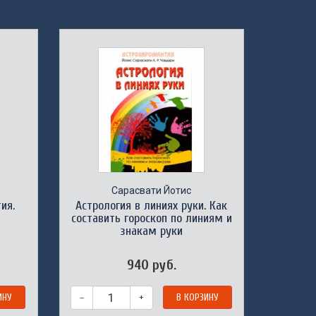
Сарасвати Йотис
ия.
Астрология в линиях руки. Как
составить гороскоп по линиям и
знакам руки
940 руб.
ИНУ
–
+
В КОРЗИНУ