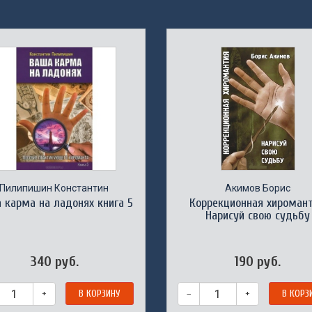
Пилипишин Константин
Акимов Борис
 карма на ладонях книга 5
Коррекционная хиромант
Нарисуй свою судьбу
340 руб.
190 руб.
+
В КОРЗИНУ
–
+
В КОРЗ