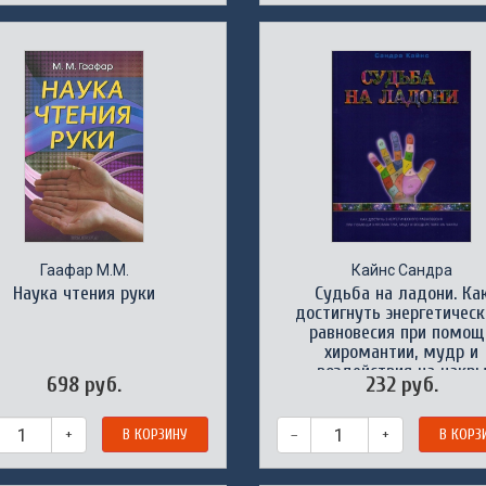
Гаафар М.М.
Кайнс Сандра
Наука чтения руки
Судьба на ладони. Ка
достигнуть энергетическ
равновесия при помощ
хиромантии, мудр и
воздействия на чакр
698 руб.
232 руб.
+
В КОРЗИНУ
–
+
В КОРЗ