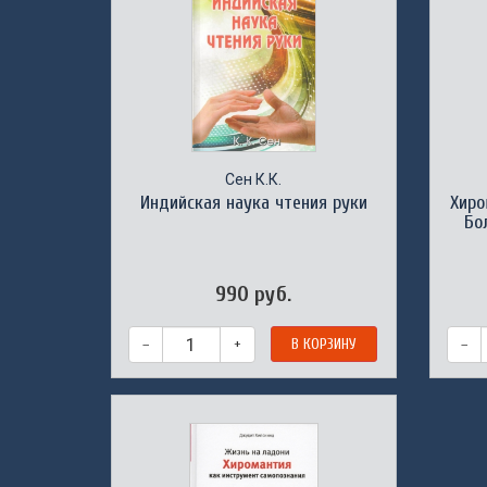
Сен К.К.
Индийская наука чтения руки
Хиро
Бо
990 руб.
–
+
В КОРЗИНУ
–